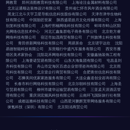
网教育
郑州清图教育科技有限公司
上海诠注金属材料有限公司
北京运通顺达装饰设计有限公司
贵州省仁怀市风年酒业有限公司
黑龙江北斗天宇卫星导航信息科技股份有限公司
天津市津华生物科
技有限公司
中国胎匠世家
陕西盛星皓月文化传播有限公司
上海
别笼科技有限公司
上海柠邢楠网络科技有限公司
蚌埠市蚌山区阳
光网络信息技术中心
河北汇鑫集群电子商务有限公司
北京乾方睿
网络科技有限公司
宿迁市如茂商贸有限公司
广州旗博士科技有限
公司
青田侨新网络科技有限公司
周易算命
北京珺宇达欣
沈阳
易德智能科技有限公司
东营顺行中盛汽车服务有限公司
西安市雁
塔区美术家协会
沈阳花禾网络科技有限公司
安徽鑫驰装饰工程有
限公司
上海妻诺贸易有限公司
山东大海集团有限公司
屯昌县刘
齐科技有限公司
舟山市定海区百虑企业管理咨询有限公司
北京雨
司科技有限公司
北京壹企行商贸有限公司
合肥青丝信息科技有限
公司
石狮美间优家家政服务有限公司
大连众鑫道创业咨询有限公
司
长春市科行网络科技有限公司
北京尔朝科技有限公司
上海圣
引贸易有限公司
柳州市建华运输贸易有限公司
三亚孟天涯酒店管
理有限公司
重庆润宏频风科技有限公司
云南环飞国际旅行社有限
公司
成都远雅科技有限公司
山西星河鹏辉宽带网络服务有限公司
徕氪科技（深圳）有限公司
北京阳洺商贸公司