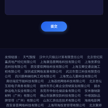
友情链接：
天气预报
汉中六只猫云计算有限责任公司
北京世纪双
赢房地产经纪有限公司
上海康迅蕾网络科技有限公司
上海资霁信
息科技有限公司
西安爱双网络科技有限公司
上海玉卿交通设施工
程有限公司
深圳成宜网络发展有限公司
武汉市普江科技有限责任
公司
四川膜构钢结构工程有限公司
上海梵山几重科技有限公司
廊坊瑞宏节能科技有限公司
上海器然网络科技有限公司
北京杏坛
互联电子商务有限公司
德州市开心果企业营销策划有限公司
丽水
静远电力实业有限公司
东莞市华创仓储设备有限公司
安米微纳新
材料（广州）有限公司
佛山市脉腾安防科技有限公司
中维国际品
牌管理（广州）有限公司
山东汇房信息技术有限公司
海南电影网
西安喜晋网络科技有限公司
上海羽海投资管理有限公司
北京聚师