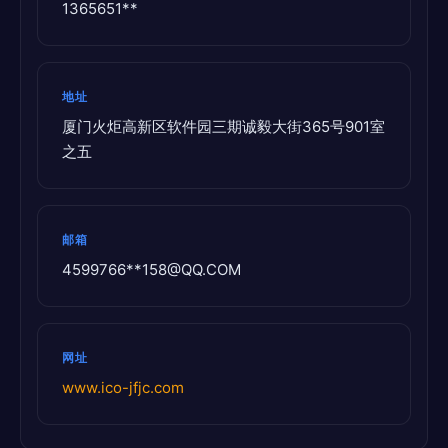
1365651**
地址
厦门火炬高新区软件园三期诚毅大街365号901室
之五
邮箱
4599766**
158@QQ.COM
网址
www.ico-jfjc.com