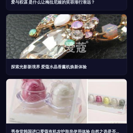
爱与权谋 是什么让梅拉尼娅的笑容渐行渐远？
探索光影新境界 爱蔻水晶香薰机焕新体验
秀身堂韩国进口爱蔻有机农护肤皂使用体验 自然之选是否名副其实？