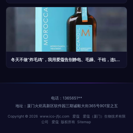
冬天不做“炸毛鸡”，我用爱蔻告别静电、毛躁、干枯，连Lady Gaga都爱它
电话：1365651**
地址：厦门火炬高新区软件园三期诚毅大街365号901室之五
Copyright © 2026
www.ico-jfjc.com
爱蔻
爱蔻（厦门）生物技术有限
公司
爱蔻
版权所有
Sitemap