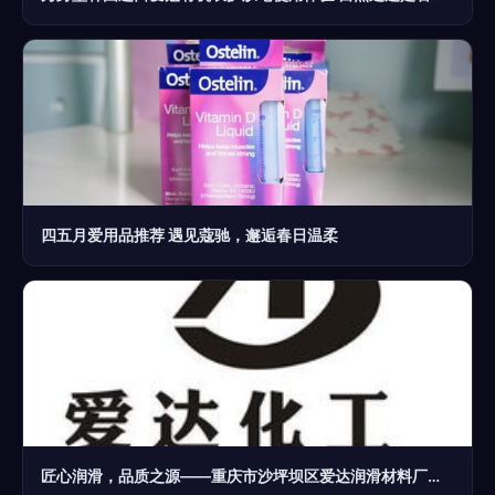
四五月爱用品推荐 遇见蔻驰，邂逅春日温柔
匠心润滑，品质之源——重庆市沙坪坝区爱达润滑材料厂与爱蔻品牌探访