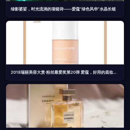
绿影婆娑，时光流淌的项链诗——爱蔻“绿色风华”水晶长链
2018瑞丽美容大赏·粉丝最爱奖第20弹 爱蔻，好用的底妆给女生的安全感