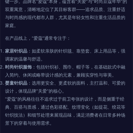
键一步。品牌名“爱蔻”本身，蕴含着“关爱”与“时尚豆蔻年华”的
双重寓意，清晰地定位了其目标客群——追求品质、注重舒适
与时尚感的现代都市人群，尤其是年轻女性和注重生活品质的
家庭。
在产品线上，“爱蔻”通常专注于：
家居针织品
：如柔软亲肤的针织毯、靠垫套、床上用品等，强
调家的温馨与舒适。
时尚针织服饰
：包括针织衫、围巾、帽子等，在基础款式中融
入简约、休闲或略带设计感的元素，兼顾实穿性与审美。
婴童针织品
：选用更安全、更柔软的面料，主打温和、可爱的
设计，体现品牌“关爱”的核心。
“爱蔻”的风格往往不追求过于前卫夸张的设计，而是侧重于经
典、百搭与质感，通过色彩搭配、纹理变化（如提花、绞花等
针织技法）和细节处理来展现品味，满足消费者在日常多种场
景下的穿着与使用需求。