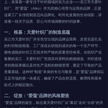
上，坐落着一家专注于针织领域的实力企业——吴江市天爱针
织厂。而“爱蔻”（Aiko）作为其精心培育与运营的品牌，正是
这家工厂从传统制造迈向品牌化、时尚化发展的生动缩影，讲
述着一段关于品质、匠心与市场洞察的针织故事。
一、 根基：天爱针织厂的制造底蕴
吴江市天爱针织厂并非凭空出现的品牌运营商，其背后是扎实
的针织制造根基。工厂深谙从纱线到成衣的每一个生产环节，
拥有成熟的针织工艺技术和严格的质量管控体系。在纺织产业
集聚的吴江，天爱针织厂凭借其对原料的精挑细选、对织造技
术的熟练掌握以及对生产流程的精细管理，奠定了可靠的产品
质量基础。这种对“制造”本身的专注与敬畏，是“爱蔻”品牌得以
立足市场的第一块基石，确保了产品在舒适度、耐用性和基本
款式上的稳定输出。
二、 绽放：“爱蔻”品牌的风格塑造
“爱蔻”品牌的诞生，标志着天爱针织厂从“幕后”走向“台前”的关