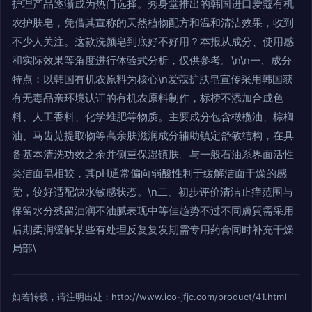
护理产品逐渐成为热门选择。秀身堂推出的韩国进口爱蔻有机
农护肤皂，凭借其宣称的天然植物配方和温和清洁效果，收到
不少人关注。这款洗颜皂到底好不好用？本报从成分、使用感
和实际效果等角度进行体验式分析，仅供参考。\n\n一、成分
特点：以韩国有机农原料为核心\n爱蔻护肤皂宣传采用韩国获
有无毒品亲环境认证的有机农原料制作，标榜不添加合成色
料、人工香料、化学堆肥等物质。主要成分包含橄榄油、棕榈
油、马齿苋提取物等高亲肤滋润成分辅助镇定舒敏结构，在具
备基本清洗功效之余并侧重保湿镇肤。与一般石油系界面活性
类洁面皂相较，其pH通常偏向弱酸性利于缓解洁面干燥的感
觉，较好适配缺水敏感状态。\n二、初步评价清洁止痒范围与
保留水分残留油润不油腻表现中等佳趋势不过不同膚質需采用
后期柔润缓解某些有处理反复复发期需专用药膏同时补充干燥
局部\
如若转载，请注明出处：http://www.ico-jfjc.com/product/41.html