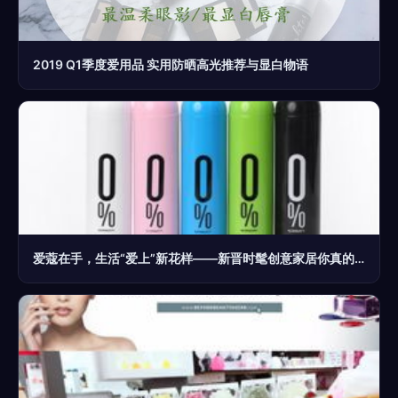
2019 Q1季度爱用品 实用防晒高光推荐与显白物语
爱蔻在手，生活“爱上”新花样——新晋时髦创意家居你真的不来一打？